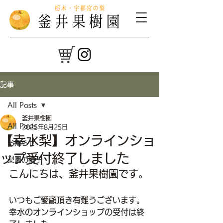
記事
All Posts
釜井果樹園
All Posts
2025年8月25日
【幸水梨】オンラインショ
お知らせ
ップ受付終了しました
梨園の様子
こんにちは、釜井果樹園です。
いつもご愛顧頂き有難うございます。
幸水のオンラインショップの受付は終