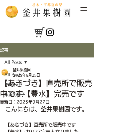
記事
All Posts
釜井果樹園
All Posts
2025年9月25日
【あきづき】直売所で販売
お知らせ
中です【豊水】完売です
梨園の様子
更新日：
2025年9月27日
こんにちは、釜井果樹園です。
【あきづき】直売所で販売中です
【豊水】は9/27完売となりました。