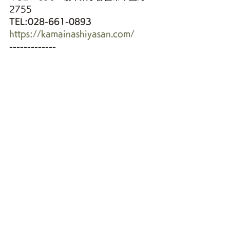
2755
TEL:028-661-0893
https://kamainashiyasan.com/
-------------
釜井果樹園
にっこり
あきづき
ご予約受付中
販売中
豊水もうすぐ終了
すべて表示
最新記事