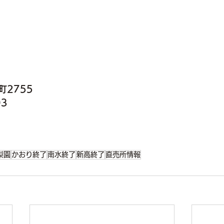
2755
93
梨園
かおり終了
南水終了
新高終了
直売所情報