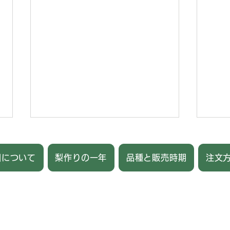
園について
梨作りの一年
品種と販売時期
注文
電話&FAX：028-661-0893
【2026年】今シーズンの梨
ふる