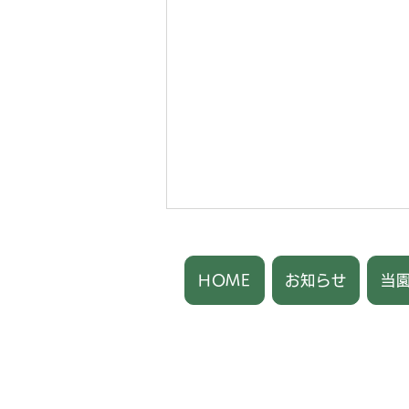
HOME
お知らせ
当
釜井果樹園
直売所OPENしました！
〒321-0901